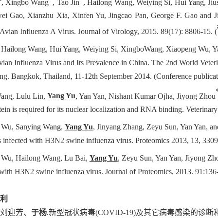
, Xingbo Wang
, Tao Jin
, Hailong Wang, Weiying Si, Hui Yang, J
ei Gao, Xianzhu Xia, Xinfen Yu, Jingcao Pan, George F. Gao and
Avian Influenza A Virus. Journal of Virology, 2015. 89(17):
8806-15.
(
, Hailong Wang, Hui Yang, Weiying Si, XingboWang, Xiaopeng Wu, Yan
an Influenza Virus and Its Prevalence in China. The 2nd World Veteri
ng. Bangkok, Thailand, 11-12th September 2014.
(Conference publicat
ang, Lulu Lin,
Yang Yu
, Yan Yan, Nishant Kumar Ojha, Jiyong Zhou
ein is required for its nuclear localization and RNA binding
. Veterinar
 Wu
,
Sanying Wang
,
Yang Yu
,
Jinyang Zhang
,
Zeyu Sun
,
Yan Yan
,
an
s
infected with H3N2 swine influenza virus
.
Proteomics 2013, 13, 330
 Wu
,
Hailong Wang
,
Lu Bai
,
Yang Yu
,
Zeyu Sun
,
Yan Yan
,
Jiyong Zh
 with H3N2 swine influenza virus
.
Journal of
Proteomics
,
2013
.
91:136
利
刘迎芳、
于杨
.新型冠状病毒(COVID-19)及其它病毒感染的诊断和治疗.