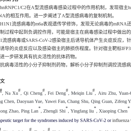
hnRNPC1/C2
在
A
型流感病毒感染过程中的作用机制，发现宿主
h
NA
的相互作用。进一步阐述了
A
型流感病毒的复制机制。
H1N1
流感病毒的
m6a
表观遗传学修饰
，
发现无论病毒的
mRNA
制过程中起到负调控作用，可能是宿主在病毒感染过程中做出的
1
流感病毒或
SARS-CoV-2
感染宿主后诱导机体产生炎症反应，
诱导的炎症反应
以及感染宿主的肺损伤程度。
针对宿主靶标
IFP3
进一步研发具有抗炎活性的抗体药物。
具有抗病毒活性的小分子抑制剂药物，解析小分子抑制剂调控流感
文
#
#
#
#
#
,
Na Xu
,
Qi Cheng
,
Fei Deng
,
Meiqin Liu
,
Airu Zhu
,
Yuan-
g Chen
,
Daoyuan Yue
,
Yawei Fan
,
Chang Shu
,
Qing Guan
,
Zifeng Y
*
*
*
*
dong Zhao
,
Ping Lan
,
Zhengli Shi
,
Yingfang liu
,
Xiaoping Chen
peutic target for
the syndromes
induced by SARS-CoV-2 or
influenza 
#
#
#