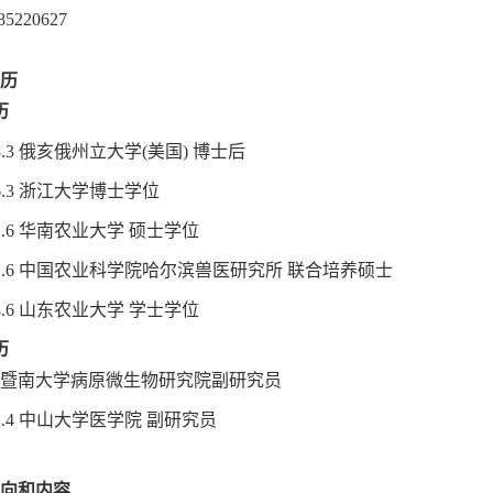
522
0627
历
历
8.3
俄亥俄州立大学
(美国) 博士
后
6
.
3
浙江大学
博士
学位
1.6
华南农业大学
硕士学位
1
.6 中国农业科学院哈尔滨兽医研究所 联合
培养
硕士
2008.6 山东农业大学 学士学位
历
暨南
大学
病原微生物研究院
副研究员
.
4 中山大学医学院 副研究员
向和内容