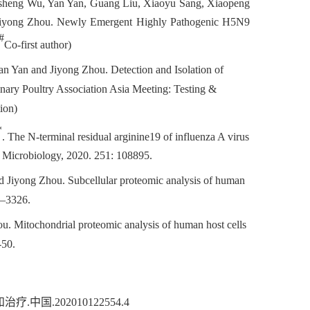
iusheng Wu, Yan Yan, Guang Liu, Xiaoyu Sang, Xiaopeng
 Jiyong Zhou. Newly Emergent Highly Pathogenic H5N9
#
Co-first author)
 Yan and Jiyong Zhou. Detection and Isolation of
nary Poultry Association Asia Meeting: Testing &
ion)
*
.
The N-terminal residual arginine19 of influenza A virus
y Microbiology, 2020. 251: 108895.
d Jiyong Zhou
.
Subcellular proteomic analysis of human
9–3326
.
ou
.
Mitochondrial proteomic analysis of human host
cells
-50.
中国.202010122554.4