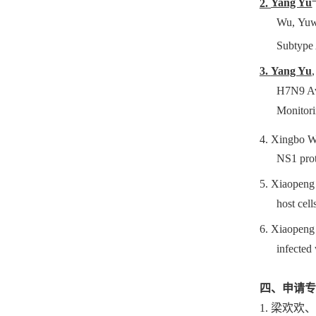
2.
Yang Yu
Wu, Yuw
Subtype 
3.
Yang Yu
H7N9 Avi
Monitori
4.
Xingbo W
NS1 prot
5.
Xiaopeng
host cell
6.
Xiaopeng
infected
四、申请专
1.
梁欢欢、