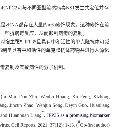
nRNPC2
可与不同亚型流感病毒
NS1
发生共定位并存
还是
vRNA
都存在大量的
m6a
修饰现象。这种修饰在流
一些抗病毒反应，从而抑制病毒的复制。
针对宿主靶标
IFP35
且
具有中和活性的单克隆抗体可减
5
制备具有中和活性的单克隆抗体药物并进行人源化
病毒复制及其致病性的分子机制。
Qin Min
,
Dan Zhu
,
Wenbo Huang
,
Xu Feng
,
Xizhong
ang
,
Jincun Zhao
,
Wenjun Song
,
Deyin Guo
,
Huanliang
*
and
Huanhuan Liang
.
IFP35 as
a promising
biomarker
#
virus
. Cell Reports, 2021. 37(12): 1-13. (
Co-first author)