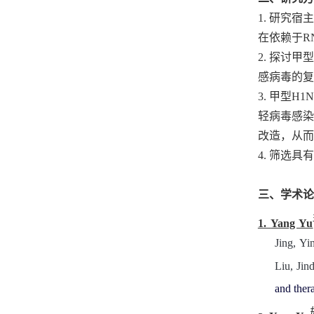
1. 研究宿主
在依赖于
R
2. 探讨甲型
感病毒的复
3. 甲型
H1N
轻病毒感染
改造，从而
4. 筛选
三、学术论
1.
Yang Yu
Jing
,
Yin
Liu
,
Jin
and thera