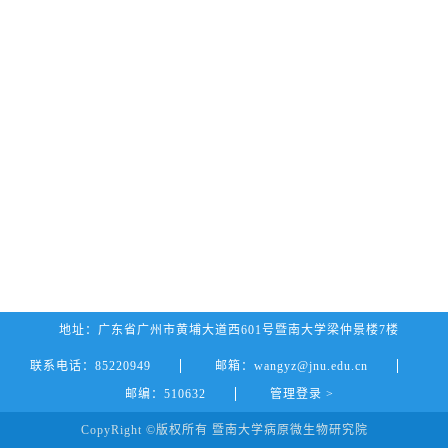
地址：广东省广州市黄埔大道西601号暨南大学梁仲景楼7楼
联系电话：85220949
邮箱：wangyz@jnu.edu.cn
邮编：510632
管理登录 >
CopyRight ©版权所有 暨南大学病原微生物研究院