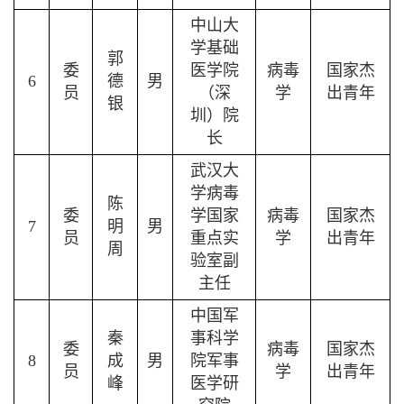
中山大
学基础
郭
委
医学院
病毒
国家杰
6
德
男
员
（深
学
出青年
银
圳）院
长
武汉大
学病毒
陈
委
学国家
病毒
国家杰
7
明
男
员
重点实
学
出青年
周
验室副
主任
中国军
秦
事
科学
委
病毒
国家杰
8
成
男
院军事
员
学
出青年
峰
医学
研