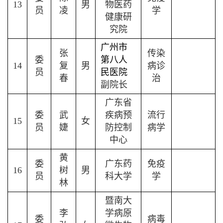
13
男
物医药
员
凌
学
健康研
究院
广州市
张
传染
委
第八人
14
复
男
病诊
员
民医院
春
治
副院长
广东省
委
武
疾病预
流行
15
女
员
婕
防控制
病学
中心
黄
委
广东药
免疫
16
树
男
员
科大学
学
林
暨南大
李
学病原
委
病毒