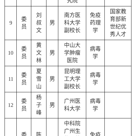
究院
国家教
刘
南方医
免疫
委
育部新
9
叔
男
科大学
药理
员
世纪优
文
副校长
学
秀人才
黄
中山大
委
病毒
10
文
男
学肿瘤
员
学
林
医院
夏
昆明理
委
病毒
11
雪
男
工大学
员
学
山
副校长
杨
委
广州医
病毒
12
子
男
员
科大学
学
峰
中科院
广州生
委
陈
免疫