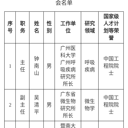
会名单
国家级
序
职
姓
性
工作单
研究
人才计
号
务
名
别
位
领域
划等荣
誉
广州医
科大学
钟
中国工
主
广州
呼
呼吸
1
南
男
程院院
任
吸疾病
疾病
山
士
研究所
所长
广东省
副
吴
中国工
微生物
微生
2
主
清
男
程院院
研究所
物学
任
平
士
所长
暨南大