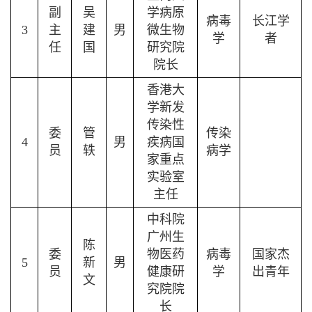
副
吴
学病原
病毒
长江学
3
主
建
男
微生物
学
者
任
国
研究院
院长
香港大
学新发
传染性
委
管
传染
4
男
疾病国
员
轶
病学
家重点
实验室
主任
中科院
广州生
陈
委
物医药
病毒
国家杰
5
新
男
员
健康研
学
出青年
文
究院院
长