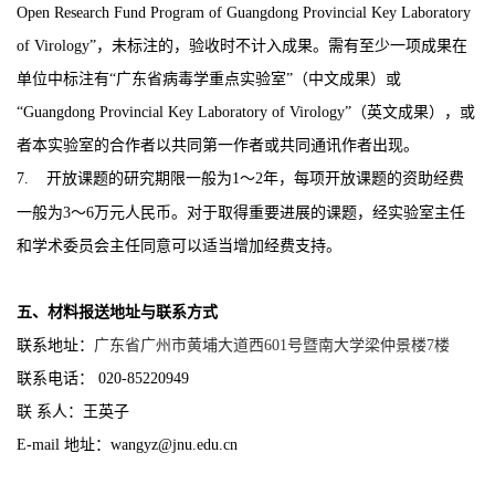
Open Research Fund Program of
Guangdong Provincial Key Laboratory
of Virology
”
，未标注的，验收时不计入成果。需有至少一项成果在
单位中标注有
“
广东省病毒学重点实验室
”
（中文成果）或
“
Guangdong Provincial Key Laboratory of Virology
”
（英文成果），或
者本实验室的合作者以共同第一作者或共同通讯作者出现。
7.
开放课题的研究期限一般为
1
～
2
年，每项开放课题的资助经费
一般为
3
～
6
万元人民币。对于取得重要进展的课题，经实验室主任
和学术委员会主任同意可以适当增加经费支持。
五
、材料报送地址与联系方式
联系地址：
广东省广州市黄埔大道西
6
01
号暨南大学梁仲景楼
7
楼
联系电话：
020-85220949
联
系人：
王英子
E-mail
地址：
wangyz@jnu.edu.cn