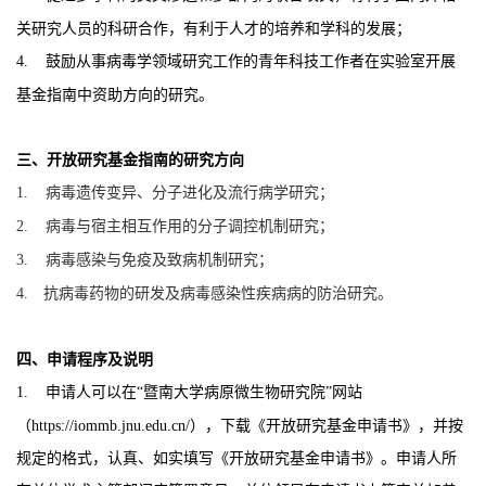
关研究人员的科研合作，有利于人才的培养和学科的发展；
4.
鼓励从事病毒学领域研究工作的青年科技工作者在实验室开展
基金指南中资助方向的研究。
三、开放研究基金指南的研究方向
1.
病毒遗传变异
、
分子进化
及流行病学研究
；
2.
病毒与
宿主
相互作用的分子
调控
机制
研究
；
3.
病毒
感染与
免疫
及
致病机制
研究
；
4.
抗病毒药物的研发及
病毒
感染性疾病
病的防治研究。
四
、申请程序及说明
1.
申请人可以在
“
暨南大学病原微生物研究院
”
网站
（
https://iommb.jnu.edu.cn/
），下载《开放研究基金申请书》，并按
规定的格式，认真、如实填写《开放研究基金申请书》。申请人所