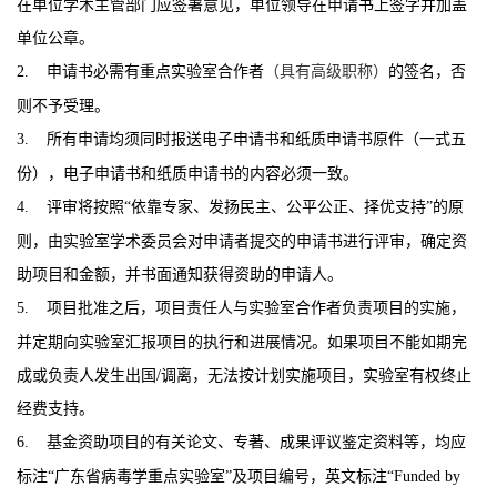
在单位学术主管部门应签署意见，单位领导在申请书上签字并加盖
单位公章。
2.
申请书必需有重点实验室合作者
（具有高级职称）
的签名，否
则不予受理。
3.
所有申请均须同时报送电子申请书和纸质申请书原件（一式五
份），电子申请书和纸质申请书的内容必须一致。
4.
评审将按照
“
依靠专家、发扬民主、公平公正、择优支持
”
的原
则，由实验室学术委员会对申请者提交的申请书进行评审，确定资
助项目和金额，并书面通知获得资助的申请人。
5.
项目批准之后，项目责任人与实验室合作者负责项目的实施，
并定期向实验室汇报项目的执行和进展情况。如果项目不能如期完
成或负责人发生出国
/
调离，无法按计划实施项目，实验室有权终止
经费支持。
6.
基金资助项目的有关论文、专著、成果评议鉴定资料等，均应
标注
“
广东省病毒学重点实验室
”
及项目编号，英文标注
“Funded by