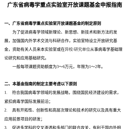
广东省病毒学重点实验室
开放课题基金
申报指南
一、
广东省病毒学重点实验室
开放课题基金的制定原则
为了促进病毒学领域新理论、新思想、新技术和新方法的发
展，加强国内外学术交流与科研合作，实验室特设立开放研究基
金，资助有关人员来
本
实验室
或
在
异校
/
研究单位
从事病毒学基础理
论研究和应用基础研究。
一般每项课题资助额度为
3
～
6
万元，年限为
1
～
2
年。
二、本基金指南的制定主要考虑以下原则
1.
符合我国病毒学领域的发展战略，围绕国民经济建设的需求，
紧扣病毒学国际发展前沿；
2.
具有开拓性、创新性和高层次理论和技术的研究以及具有重大
应用前景项目的研发；
3.
促进多学科的交叉渗透和多部门的联合攻关，有利于国内外相