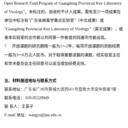
Open Research Fund Program of
Guangdong Provincial Key Laboratory
of Virology
”
，未标注的，验收时不计入成果。需有至少一项成果在
单位中标注有
“
广东省病毒学重点实验室
”
（中文成果）或
“
Guangdong Provincial Key Laboratory of Virology
”
（英文成果），或
者本实验室的合作者以共同第一作者或共同通讯作者出现。
7.
开放课题的研究期限一般为
1
～
2
年，每项开放课题的资助经费
一般为
3
～
6
万元人民币。对于取得重要进展的课题，经实验室主任
和学术委员会主任同意可以适当增加经费支持。
五
、材料报送地址与联系方式
联系地址：
广东省广州市黄埔大道西
6
01
号暨南大学梁仲景楼
7
楼
联系电话：
020-85220949
联
系人：
王英子
E-mail
地址：
wangyz@jnu.edu.cn