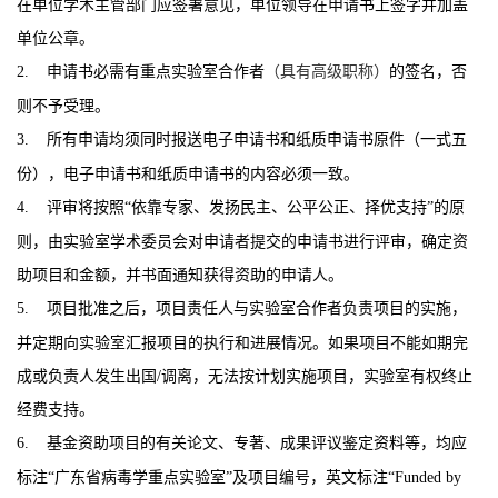
在单位学术主管部门应签署意见，单位领导在申请书上签字并加盖
单位公章。
2.
申请书必需有重点实验室合作者
（具有高级职称）
的签名，否
则不予受理。
3.
所有申请均须同时报送电子申请书和纸质申请书原件（一式五
份），电子申请书和纸质申请书的内容必须一致。
4.
评审将按照
“
依靠专家、发扬民主、公平公正、择优支持
”
的原
则，由实验室学术委员会对申请者提交的申请书进行评审，确定资
助项目和金额，并书面通知获得资助的申请人。
5.
项目批准之后，项目责任人与实验室合作者负责项目的实施，
并定期向实验室汇报项目的执行和进展情况。如果项目不能如期完
成或负责人发生出国
/
调离，无法按计划实施项目，实验室有权终止
经费支持。
6.
基金资助项目的有关论文、专著、成果评议鉴定资料等，均应
标注
“
广东省病毒学重点实验室
”
及项目编号，英文标注
“Funded by