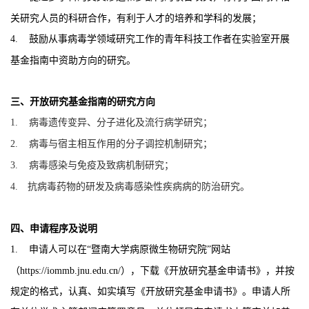
关研究人员的科研合作，有利于人才的培养和学科的发展；
4.
鼓励从事病毒学领域研究工作的青年科技工作者在实验室开展
基金指南中资助方向的研究。
三、开放研究基金指南的研究方向
1.
病毒遗传变异
、
分子进化
及流行病学研究
；
2.
病毒与
宿主
相互作用的分子
调控
机制
研究
；
3.
病毒
感染与
免疫
及
致病机制
研究
；
4.
抗病毒药物的研发及
病毒
感染性疾病
病的防治研究。
四
、申请程序及说明
1.
申请人可以在
“
暨南大学病原微生物研究院
”
网站
（
https://iommb.jnu.edu.cn/
），下载《开放研究基金申请书》，并按
规定的格式，认真、如实填写《开放研究基金申请书》。申请人所