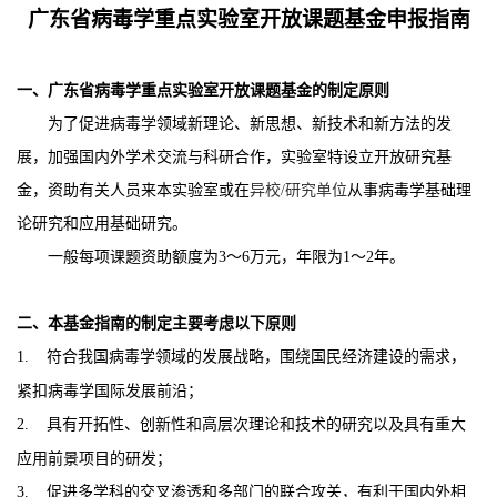
广东省病毒学重点实验室
开放课题基金
申报指南
一、
广东省病毒学重点实验室
开放课题基金的制定原则
为了促进病毒学领域新理论、新思想、新技术和新方法的发
展，加强国内外学术交流与科研合作，实验室特设立开放研究基
金，资助有关人员来
本
实验室
或
在
异校
/
研究单位
从事病毒学基础理
论研究和应用基础研究。
一般每项课题资助额度为
3
～
6
万元，年限为
1
～
2
年。
二、本基金指南的制定主要考虑以下原则
1.
符合我国病毒学领域的发展战略，围绕国民经济建设的需求，
紧扣病毒学国际发展前沿；
2.
具有开拓性、创新性和高层次理论和技术的研究以及具有重大
应用前景项目的研发；
3.
促进多学科的交叉渗透和多部门的联合攻关，有利于国内外相